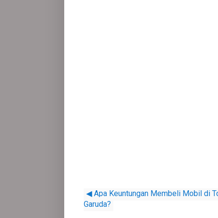
◀ Apa Keuntungan Membeli Mobil di T
Garuda?