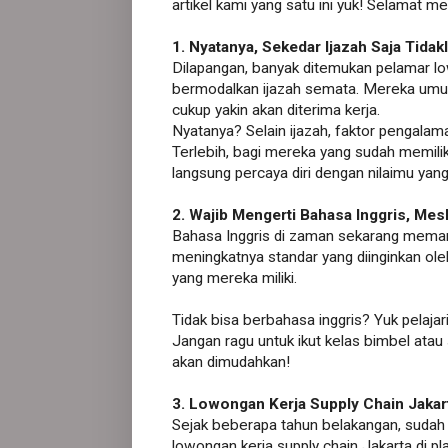
artikel kami yang satu ini yuk! Selamat m
1. Nyatanya, Sekedar Ijazah Saja Tidak
Dilapangan, banyak ditemukan pelamar lo
bermodalkan ijazah semata. Mereka umumn
cukup yakin akan diterima kerja.
Nyatanya? Selain ijazah, faktor pengalam
Terlebih, bagi mereka yang sudah memilik
langsung percaya diri dengan nilaimu yan
2. Wajib Mengerti Bahasa Inggris, Mes
Bahasa Inggris di zaman sekarang memang
meningkatnya standar yang diinginkan ole
yang mereka miliki.
Tidak bisa berbahasa inggris? Yuk pelajar
Jangan ragu untuk ikut kelas bimbel atau
akan dimudahkan!
3. Lowongan Kerja Supply Chain Jakarta
Sejak beberapa tahun belakangan, sudah
lowongan kerja supply chain Jakarta di p