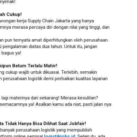
enyimak!
lah Cukup!
wongan kerja Supply Chain Jakarta yang hanya
ya merasa percaya diri dengan nilai yang tinggi, dan
an pun ternyata amat diperhitungkan oleh perusahaan.
i pengalaman diatas dua tahun. Untuk itu, jangan
g bagus ya!
kipun Belum Terlalu Mahir!
 cukup wajib untuk dikuasai. Terlebih, semakin
h perusahaan logistik demi perbaikan kualitas layanan
i lagi materinya dari sekarang! Merasa kesulitan?
 semacamnya ya! Asalkan kamu ada niat, pasti jalan nya
 Tidak Hanya Bisa Dilihat Saat Jobfair!
 banyak perusahaan logistik yang mempublish
latform online semisal
logistikjobs.id
. Selain itu, ada