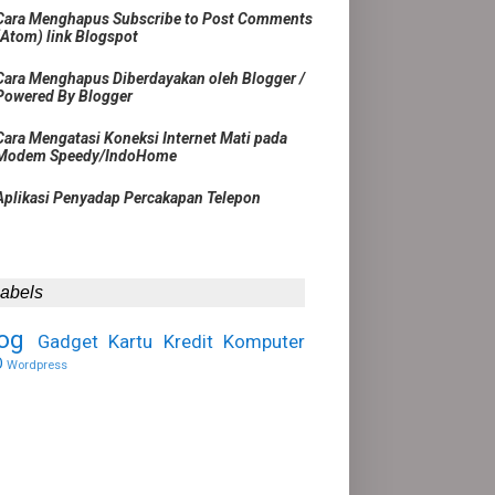
Cara Menghapus Subscribe to Post Comments
(Atom) link Blogspot
Cara Menghapus Diberdayakan oleh Blogger /
Powered By Blogger
Cara Mengatasi Koneksi Internet Mati pada
Modem Speedy/IndoHome
Aplikasi Penyadap Percakapan Telepon
abels
og
Gadget
Kartu Kredit
Komputer
O
Wordpress