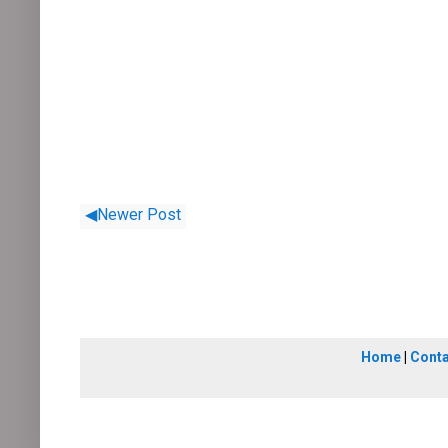
◀Newer Post
Home
|
Cont