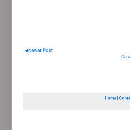
◀Newer Post
Cara
Home
|
Cont