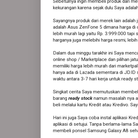
Sebetulnya ingin membeli produk dari me
kekurangan karena sejak dulu Saya adal
Sayangnya produk dari merek lain adalah j
adalah Asus ZenFone 5 dimana harga di 
lebih murah lagi yaitu Rp. 3.999.000 tapi s
harganya juga melebihi harga resmi, lebih 
Dalam dua minggu tarakhir ini Saya menc
online shop / Marketplace dan pilihan jat
memiliki harga lebih murah dari marketpal
hanya ada di Lazada sementara di JD.ID 
waktu antara 3-7 hari kerja untuk ready s
Singkat cerita Saya memutuskan membel
barang
ready stock
namun masalah nya ad
beli melalui kartu Kredit atau Kredivo. 
Hari ini juga Saya coba instal aplikasi K
aplikasi di setujui. Tanpa berlama-lama S
membeli ponsel Samsung Galaxy A8 seha