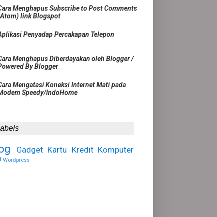
Cara Menghapus Subscribe to Post Comments
(Atom) link Blogspot
Aplikasi Penyadap Percakapan Telepon
Cara Menghapus Diberdayakan oleh Blogger /
Powered By Blogger
Cara Mengatasi Koneksi Internet Mati pada
Modem Speedy/IndoHome
abels
og
Gadget
Kartu Kredit
Komputer
O
Wordpress