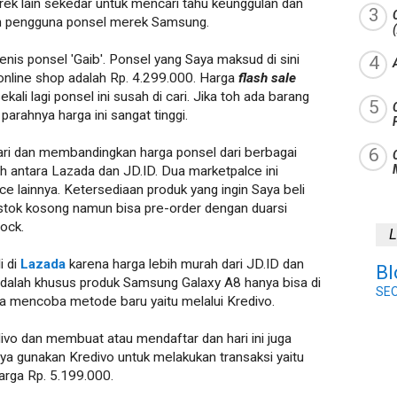
rek lain sekedar untuk mencari tahu keunggulan dan
ah pengguna ponsel merek Samsung.
enis ponsel 'Gaib'. Ponsel yang Saya maksud di sini
online shop adalah Rp. 4.299.000. Harga
flash sale
ekali lagi ponsel ini susah di cari. Jika toh ada barang
parahnya harga ini sangat tinggi.
ari dan membandingkan harga ponsel dari berbagai
uh antara Lazada dan JD.ID. Dua marketpalce ini
ce lainnya. Ketersediaan produk yang ingin Saya beli
stok kosong namun bisa pre-order dengan duarsi
tock.
L
i di
Lazada
karena harga lebih murah dari JD.ID dan
Bl
alah khusus produk Samsung Galaxy A8 hanya bisa di
SE
Saya mencoba metode baru yaitu melalui Kredivo.
redivo dan membuat atau mendaftar dan hari ini juga
aya gunakan Kredivo untuk melakukan transaksi yaitu
rga Rp. 5.199.000.