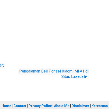
 4G
Pengalaman Beli Ponsel Xiaomi Mi A1 di
Situs Lazada ▶
Home
|
Contact
|
Privacy Police
|
About Me
|
Disclaimer
|
Ketentuan